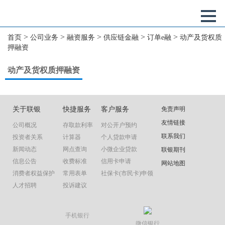
>
>
>
>
>
首页
公司业务
融资服务
供应链金融
订单e融
动产及货权质
押融资
动产及货权质押融资
关于联银
快捷服务
客户服务
免责声明
友情链接
公司概况
存取款利率
对公开户预约
联系我们
投资者关系
计算器
个人贷款申请
新闻动态
网点查询
小微企业贷款
联银期刊
信息公告
收费标准
信用卡申请
网站地图
消费者权益保护
常用表单
社保卡(市民卡)申领
人才招聘
投诉建议
手机银行
微信银行