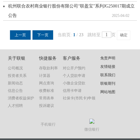
杭州联合农村商业银行股份有限公司“联盈宝”系列JG250017期成立
公告
2025-04-02
当前页:
1
/
23
跳转至
页
上一页
下一页
关于联银
快捷服务
客户服务
免责声明
友情链接
公司概况
存取款利率
对公开户预约
联系我们
投资者关系
计算器
个人贷款申请
新闻动态
网点查询
小微企业贷款
联银期刊
信息公告
收费标准
信用卡申请
网站地图
消费者权益保护
常用表单
社保卡(市民卡)申领
人才招聘
投诉建议
手机银行
微信银行