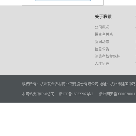
关于联银
公司概况
投资者关系
新闻动态
信息公告
消费者权益保护
人才招聘
版权所有：杭州联合农村商业银行股份有限公司
地址：杭州市建国中路
本网站支持IPv6访问
浙ICP备16032207号-2
浙公网安备3301020011