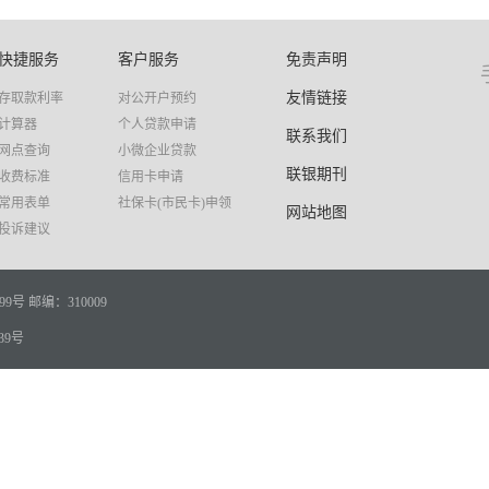
快捷服务
客户服务
免责声明
友情链接
存取款利率
对公开户预约
计算器
个人贷款申请
联系我们
网点查询
小微企业贷款
联银期刊
收费标准
信用卡申请
常用表单
社保卡(市民卡)申领
网站地图
投诉建议
99号
邮编：310009
39号