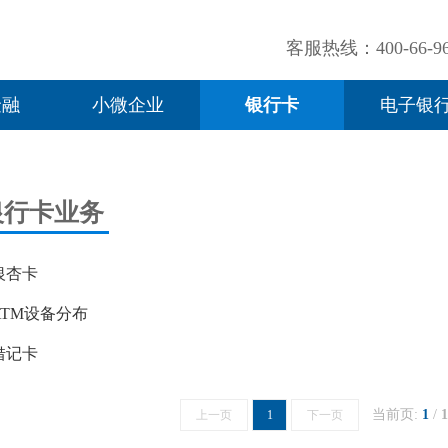
客服热线：400-66-96
金融
小微企业
银行卡
电子银
银行卡业务
银杏卡
ATM设备分布
借记卡
当前页:
1
/
1
上一页
1
下一页