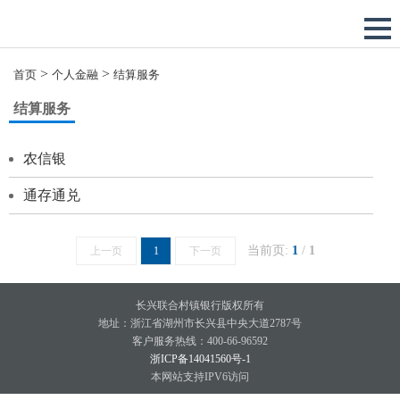
>
>
首页
个人金融
结算服务
结算服务
农信银
通存通兑
当前页:
1
/
1
上一页
1
下一页
长兴联合村镇银行版权所有
地址：浙江省湖州市长兴县中央大道2787号
客户服务热线：400-66-96592
浙ICP备14041560号-1
本网站支持IPV6访问