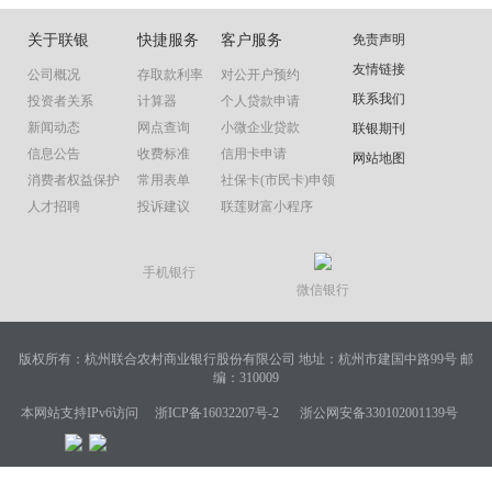
关于联银
快捷服务
客户服务
免责声明
友情链接
公司概况
存取款利率
对公开户预约
联系我们
投资者关系
计算器
个人贷款申请
新闻动态
网点查询
小微企业贷款
联银期刊
信息公告
收费标准
信用卡申请
网站地图
消费者权益保护
常用表单
社保卡(市民卡)申领
人才招聘
投诉建议
联莲财富小程序
手机银行
微信银行
版权所有：杭州联合农村商业银行股份有限公司
地址：杭州市建国中路99号
邮
编：310009
本网站支持IPv6访问
浙ICP备16032207号-2
浙公网安备330102001139号